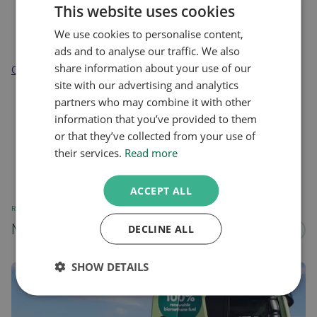
Sequi dignissimos esse quia
This website uses cookies
Odit in id
Non laboriosam autem rerum cupiditate quo nemo
We use cookies to personalise content,
ads and to analyse our traffic. We also
share information about your use of our
Go to news overview
site with our advertising and analytics
partners who may combine it with other
information that you’ve provided to them
or that they’ve collected from your use of
their services.
Read more
ACCEPT ALL
RELATED
More news about...
DECLINE ALL
See all
SHOW DETAILS