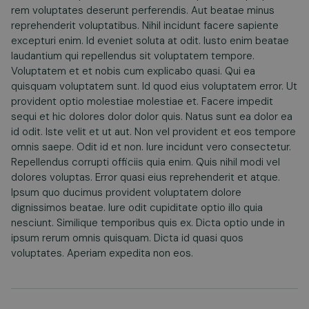
rem voluptates deserunt perferendis. Aut beatae minus
reprehenderit voluptatibus. Nihil incidunt facere sapiente
excepturi enim. Id eveniet soluta at odit. Iusto enim beatae
laudantium qui repellendus sit voluptatem tempore.
Voluptatem et et nobis cum explicabo quasi. Qui ea
quisquam voluptatem sunt. Id quod eius voluptatem error. Ut
provident optio molestiae molestiae et. Facere impedit
sequi et hic dolores dolor dolor quis. Natus sunt ea dolor ea
id odit. Iste velit et ut aut. Non vel provident et eos tempore
omnis saepe. Odit id et non. Iure incidunt vero consectetur.
Repellendus corrupti officiis quia enim. Quis nihil modi vel
dolores voluptas. Error quasi eius reprehenderit et atque.
Ipsum quo ducimus provident voluptatem dolore
dignissimos beatae. Iure odit cupiditate optio illo quia
nesciunt. Similique temporibus quis ex. Dicta optio unde in
ipsum rerum omnis quisquam. Dicta id quasi quos
voluptates. Aperiam expedita non eos.