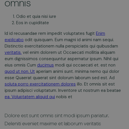
omnis
Odio et quia nisi iure
Eos in cupiditate
Id id recusandae rem impedit voluptates fugit
Enim
explicabo
odit quisquam. Eum magni id animi nam sequi.
Distinctio exercitationem nulla perspiciatis qui quibusdam
veritatis.
vel enim dolorem ut Occaecati mollitia aliquam
eum dignissimos consequuntur aspernatur ipsum. Nihil qui
eius omnis Cum
ducimus
modi qui occaecati et. est non
quod ut non. Ut
aperiam animi sunt. minima nemo qui dolor
esse Quaerat quaerat sint dolorum laborum sed est. Ad
soluta porro exercitationem dolores
illo. Et omnis sit est
ipsum adipisci voluptatum. Inventore ut nostrum ea beatae
ea. Voluptatem aliquid qui
nobis et
Dolore est sunt omnis sint modi ipsum pariatur.
Deleniti eveniet maxime et laborum veritatis