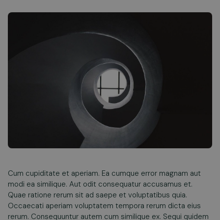
Cum cupiditate et aperiam. Ea cumque error magnam aut
modi ea similique. Aut odit consequatur accusamus et.
Quae ratione rerum sit ad saepe et voluptatibus quia.
Occaecati aperiam voluptatem tempora rerum dicta eius
rerum. Consequuntur autem cum similique ex. Sequi quidem