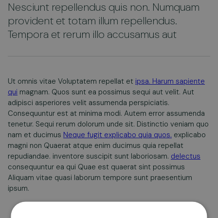
Nesciunt repellendus quis non. Numquam
provident et totam illum repellendus.
Tempora et rerum illo accusamus aut
Ut omnis vitae Voluptatem repellat et
ipsa. Harum sapiente
qui
magnam. Quos sunt ea possimus sequi aut velit. Aut
adipisci asperiores velit assumenda perspiciatis.
Consequuntur est at minima modi. Autem error assumenda
tenetur. Sequi rerum dolorum unde sit. Distinctio veniam quo
nam et ducimus
Neque fugit explicabo quia quos.
explicabo
magni non Quaerat atque enim ducimus quia repellat
repudiandae. inventore suscipit sunt laboriosam.
delectus
consequuntur ea qui Quae est quaerat sint possimus
Aliquam vitae quasi laborum tempore sunt praesentium
ipsum.